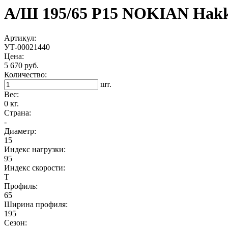
А/Ш 195/65 Р15 NOKIAN Hakk
Артикул:
УТ-00021440
Цена:
5 670 руб.
Количество:
шт.
Вес:
0 кг.
Страна:
-
Диаметр:
15
Индекс нагрузки:
95
Индекс скорости:
T
Профиль:
65
Ширина профиля:
195
Сезон: